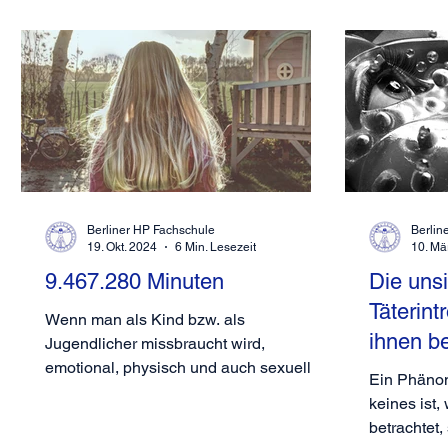
Berliner HP Fachschule
Berlin
19. Okt. 2024
6 Min. Lesezeit
10. Mä
9.467.280 Minuten
Die unsi
Täterint
Wenn man als Kind bzw. als
ihnen b
Jugendlicher missbraucht wird,
emotional, physisch und auch sexuell,
Ein Phänom
dann endet dies in den seltensten
keines ist
Fällen...
betrachtet