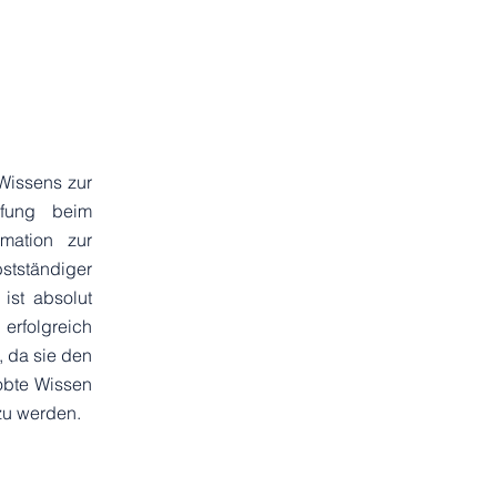
 Wissens zur
üfung beim
rmation zur
stständiger
ist absolut
 erfolgreich
, da sie den
robte Wissen
zu werden.