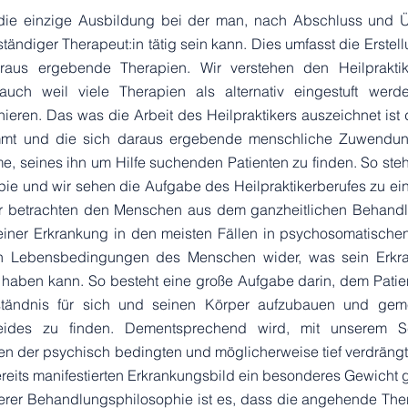
t die einzige Ausbildung bei der man, nach Abschluss und 
tändiger Therapeut:in tätig sein kann. Dies umfasst die Erstel
aus ergebende Therapien. Wir verstehen den Heilpraktik
uch weil viele Therapien als alternativ eingestuft wer
nieren. Das was die Arbeit des Heilpraktikers auszeichnet ist d
nimmt und die sich daraus ergebende menschliche Zuwendu
e, seines ihn um Hilfe suchenden Patienten zu finden. So ste
pie und wir sehen die Aufgabe des Heilpraktikerberufes zu ei
ir betrachten den Menschen aus dem ganzheitlichen Behand
iner Erkrankung in den meisten Fällen in psychosomatische
den Lebensbedingungen des Menschen wider, was sein Erkr
 haben kann. So besteht eine große Aufgabe darin, dem Patie
ständnis für sich und seinen Körper aufzubauen und gem
Leides zu finden. Dementsprechend wird, mit unserem S
ten der psychisch bedingten und möglicherweise tief verdrän
reits manifestierten Erkrankungsbild ein besonderes Gewicht
serer Behandlungsphilosophie ist es, dass die angehende Ther