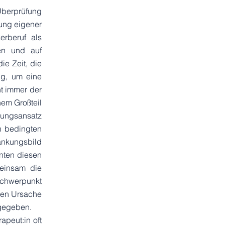
Überprüfung
lung eigener
erberuf als
den und auf
ie Zeit, die
ng, um eine
ht immer der
nem Großteil
lungsansatz
n bedingten
ankungsbild
nten diesen
einsam die
chwerpunkt
gten Ursache
 gegeben.
apeut:in oft