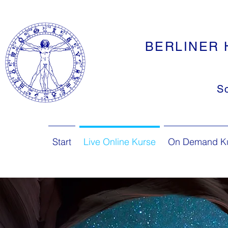
BERLINER 
S
Start
Live Online Kurse
On Demand K