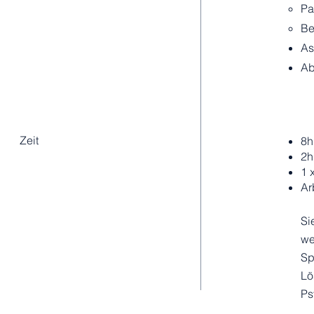
Pa
Be
As
Ab
Zeit
8h
2h
1 
Ar
Si
we
Sp
Lö
Ps