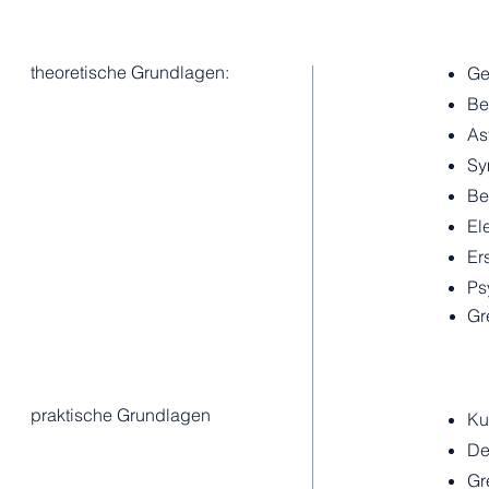
theoretische Grundlagen:
Ge
Be
As
Sy
Be
El
Er
Ps
Gr
praktische Grundlagen
Ku
De
Gr