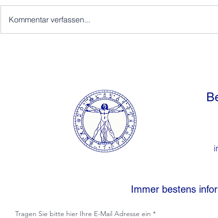
Kommentar verfassen...
9.467.280 Minuten
Die unsichtb
Täterintroje
ihnen bege
Be
i
Immer bestens infor
Tragen Sie bitte hier Ihre E-Mail Adresse ein